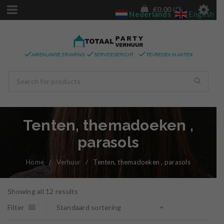
€
0.00
0
Nederlands
English
Tenten, themadoeken ,
parasols
Home
/
Verhuur
/
Tenten, themadoeken , parasols
Showing all 12 results
Filter
Standaard sortering