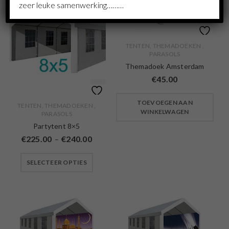
zeer leuke samenwerking………
TENTEN, THEMADOEKEN ,
PARASOLS
Themadoek Amsterdam
€
45.00
TOEVOEGEN AAN
TENTEN, THEMADOEKEN ,
WINKELWAGEN
PARASOLS
Partytent 8×5
€
225.00
€
240.00
–
SELECTEER OPTIES