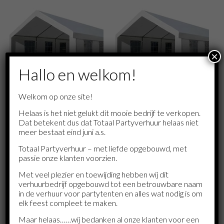
×
Hallo en welkom!
Welkom op onze site!
Helaas is het niet gelukt dit mooie bedrijf te verkopen.
TENTEN, THEMADOEKEN ,
TENTEN, THEMADOEKEN ,
Dat betekent dus dat Totaal Partyverhuur helaas niet
PARASOLS
PARASOLS
meer bestaat eind juni a.s.
Partytent 6×4
Partytent 8×4
€
70.00
€
155.00
€
75.00
€
165.00
–
–
Totaal Partyverhuur – met liefde opgebouwd, met
passie onze klanten voorzien.
LEES MEER
SELECTEER OPTIES
Met veel plezier en toewijding hebben wij dit
verhuurbedrijf opgebouwd tot een betrouwbare naam
in de verhuur voor partytenten en alles wat nodig is om
elk feest compleet te maken.
Maar helaas……wij bedanken al onze klanten voor een